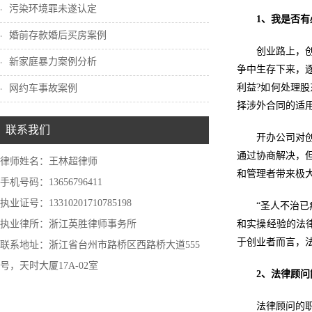
污染环境罪未遂认定
1、我是否有
婚前存款婚后买房案例
创业路上，
新家庭暴力案例分析
争中生存下来，
利益?如何处理股
网约车事故案例
择涉外合同的适用
联系我们
开办公司对
通过协商解决，
律师姓名：王林超律师
和管理者带来极
手机号码：13656796411
执业证号：13310201710785198
“圣人不治
执业律所：浙江英胜律师事务所
和实操经验的法
于创业者而言，
联系地址：浙江省台州市路桥区西路桥大道555
号，天时大厦17A-02室
2、法律顾问
法律顾问的