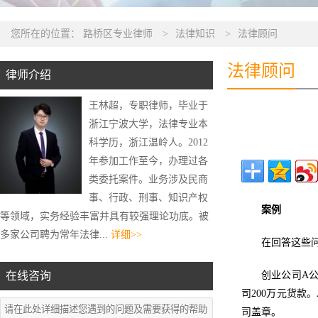
您所在的位置：
路桥区专业律师
>
法律知识
>
法律顾问
法律顾问
律师介绍
王林超，专职律师，毕业于
浙江宁波大学，法律专业本
科学历，浙江温岭人。2012
年参加工作至今，办理过各
类委托案件。业务涉及民商
事、行政、刑事、知识产权
案例
等领域，实务经验丰富并具有较强理论功底。被
多家公司聘为常年法律...
详细>>
在回答这些
在线咨询
创业公司A公
司200万元货款
司盖章。